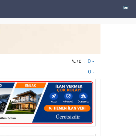
0 -
/
:
0 -